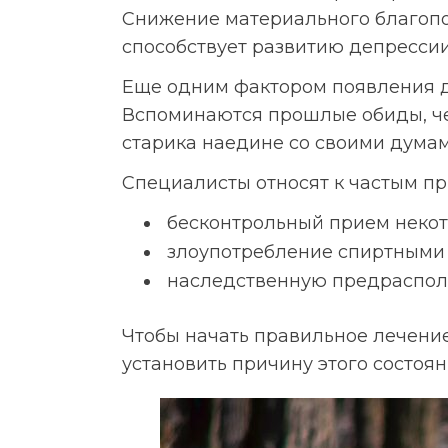
Снижение материального благопо
способствует развитию депрессии
Еще одним фактором появления д
Вспоминаются прошлые обиды, че
старика наедине со своими думам
Специалисты относят к частым п
бесконтрольный прием некот
злоупотребление спиртными 
наследственную предраспол
Чтобы начать правильное лечени
установить причину этого состоян
Ваше Имя: