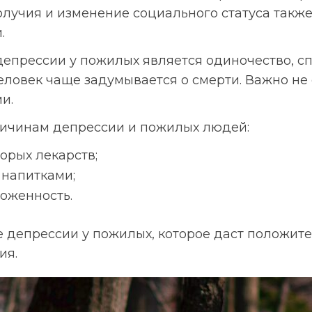
лучия и изменение социального статуса также
.
епрессии у пожилых является одиночество, с
ловек чаще задумывается о смерти. Важно не 
и.
ричинам депрессии и пожилых людей:
орых лекарств;
напитками;
оженность.
Оставьте вашу заявку
е депрессии у пожилых, которое даст положит
ия.